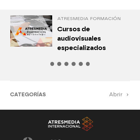
Antena 3 Internacional
ATRESMEDIA FORMACIÓN
¿
Cursos de
P
audiovisuales
especializados
CATEGORÍAS
Abrir
Antena 3 Noticias
El Hormiguero
Tu cara me suena
Pasapalabra