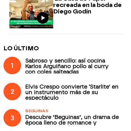
recreada en la boda de
Diego Godín
LO ÚLTIMO
Sabroso y sencillo: así cocina
1
Karlos Arguiñano pollo al curry
con coles salteadas
Elvis Crespo convierte 'Starlite' en
2
un instrumento más de su
espectáculo
BEGUINAS
3
Descubre ‘Beguinas’, un drama de
época lleno de romance y
secretos todos los jueves en