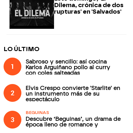
Dilema, crónica de dos
rupturas' en 'Salvados'
LO ÚLTIMO
Sabroso y sencillo: así cocina
1
Karlos Arguiñano pollo al curry
con coles salteadas
Elvis Crespo convierte 'Starlite' en
2
un instrumento más de su
espectáculo
BEGUINAS
3
Descubre ‘Beguinas’, un drama de
época lleno de romance y
secretos todos los jueves en