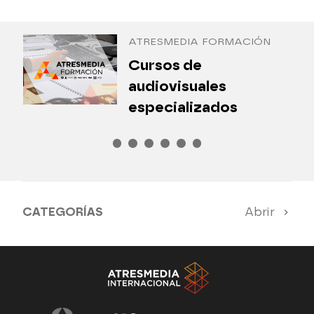
Antena 3 Internacional
ATRESMEDIA FORMACIÓN
¿
Cursos de
P
audiovisuales
especializados
CATEGORÍAS
Abrir
Antena 3 Noticias
El Hormiguero
Tu cara me suena
Pasapalabra