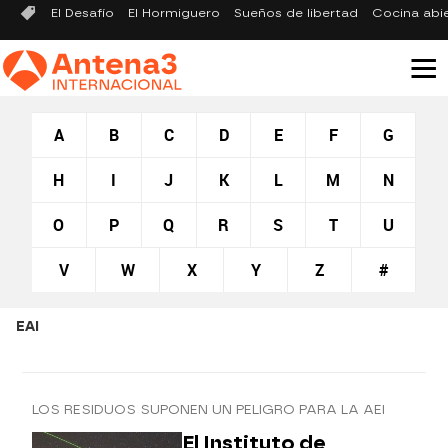
El Desafío
El Hormiguero
Sueños de libertad
Cocina abi
A
B
C
D
E
F
G
H
I
J
K
L
M
N
O
P
Q
R
S
T
U
V
W
X
Y
Z
#
EAI
LOS RESIDUOS SUPONEN UN PELIGRO PARA LA AEI
El Instituto de