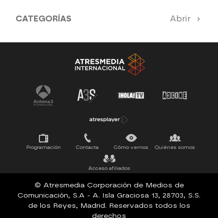
CATEGORÍAS
Abrir
Antena 3 Noticias
El Hormiguero
Tu cara me suena
Pasapalabra
Programación
Contacta
Cómo vernos
Quiénes somos
Acceso afiliados
© Atresmedia Corporación de Medios de
Comunicación, S.A - A. Isla Graciosa 13, 28703, S.S.
de los Reyes, Madrid. Reservados todos los
derechos