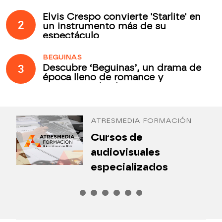
Elvis Crespo convierte 'Starlite' en
2
un instrumento más de su
espectáculo
BEGUINAS
3
Descubre ‘Beguinas’, un drama de
época lleno de romance y
secretos todos los jueves en
Antena 3 Internacional
ATRESMEDIA FORMACIÓN
¿
Cursos de
P
audiovisuales
especializados