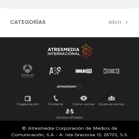
CATEGORÍAS
Abrir
Antena 3 Noticias
El Hormiguero
Tu cara me suena
Pasapalabra
Programación
Contacta
Cómo vernos
Quiénes somos
Acceso afiliados
© Atresmedia Corporación de Medios de
Comunicación, S.A - A. Isla Graciosa 13, 28703, S.S.