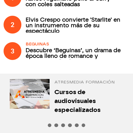
con coles salteadas
Elvis Crespo convierte 'Starlite' en
2
un instrumento más de su
espectáculo
BEGUINAS
3
Descubre ‘Beguinas’, un drama de
época lleno de romance y
secretos todos los jueves en
Antena 3 Internacional
ATRESMEDIA FORMACIÓN
¿
Cursos de
P
audiovisuales
especializados