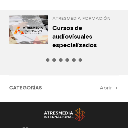
Antena 3 Internacional
ATRESMEDIA FORMACIÓN
¿
Cursos de
P
audiovisuales
especializados
CATEGORÍAS
Abrir
Antena 3 Noticias
El Hormiguero
Tu cara me suena
Pasapalabra