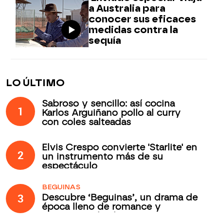
a Australia para
conocer sus eficaces
medidas contra la
sequía
LO ÚLTIMO
Sabroso y sencillo: así cocina
1
Karlos Arguiñano pollo al curry
con coles salteadas
Elvis Crespo convierte 'Starlite' en
2
un instrumento más de su
espectáculo
BEGUINAS
3
Descubre ‘Beguinas’, un drama de
época lleno de romance y
secretos todos los jueves en