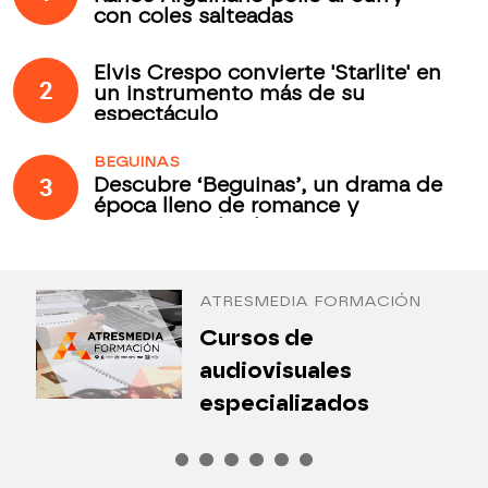
con coles salteadas
Elvis Crespo convierte 'Starlite' en
2
un instrumento más de su
espectáculo
BEGUINAS
3
Descubre ‘Beguinas’, un drama de
época lleno de romance y
secretos todos los jueves en
Antena 3 Internacional
ATRESMEDIA FORMACIÓN
¿
Cursos de
P
audiovisuales
especializados