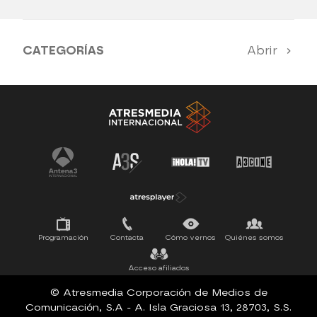
CATEGORÍAS
Abrir
Antena 3 Noticias
El Hormiguero
Tu cara me suena
Pasapalabra
Programación
Contacta
Cómo vernos
Quiénes somos
Acceso afiliados
© Atresmedia Corporación de Medios de
Comunicación, S.A - A. Isla Graciosa 13, 28703, S.S.