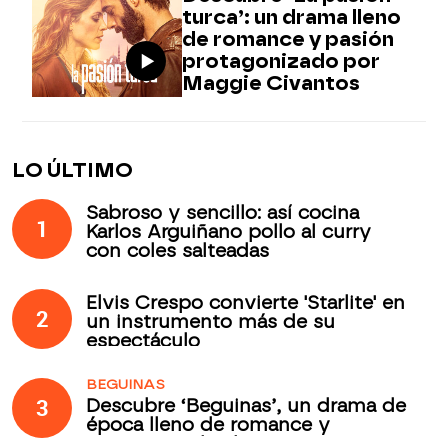
turca’: un drama lleno
de romance y pasión
protagonizado por
Maggie Civantos
LO ÚLTIMO
Sabroso y sencillo: así cocina
1
Karlos Arguiñano pollo al curry
con coles salteadas
Elvis Crespo convierte 'Starlite' en
2
un instrumento más de su
espectáculo
BEGUINAS
3
Descubre ‘Beguinas’, un drama de
época lleno de romance y
secretos todos los jueves en