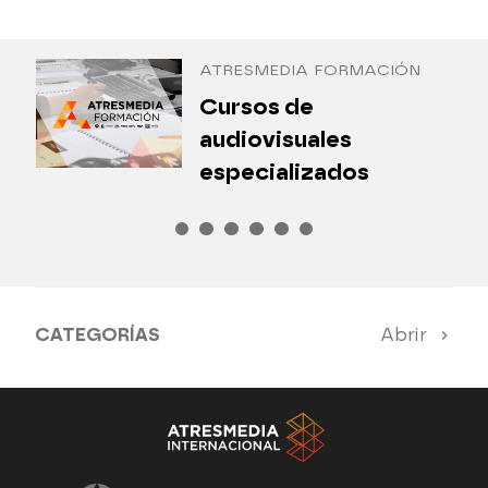
Antena 3 Internacional
ATRESMEDIA FORMACIÓN
¿
Cursos de
P
audiovisuales
especializados
CATEGORÍAS
Abrir
Antena 3 Noticias
El Hormiguero
Tu cara me suena
Pasapalabra