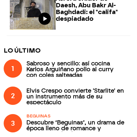
Daesh, Abu Bakr Al-
Baghdadi: el "califa"
despiadado
LO ÚLTIMO
Sabroso y sencillo: así cocina
1
Karlos Arguiñano pollo al curry
con coles salteadas
Elvis Crespo convierte 'Starlite' en
2
un instrumento más de su
espectáculo
BEGUINAS
3
Descubre ‘Beguinas’, un drama de
época lleno de romance y
secretos todos los jueves en