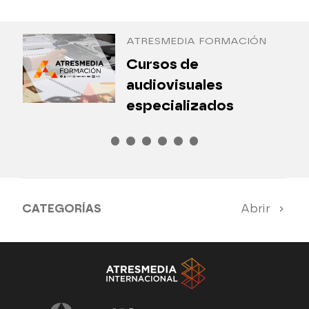
Antena 3 Internacional
ATRESMEDIA FORMACIÓN
¿
Cursos de
P
audiovisuales
especializados
CATEGORÍAS
Abrir
Antena 3 Noticias
El Hormiguero
Tu cara me suena
Pasapalabra