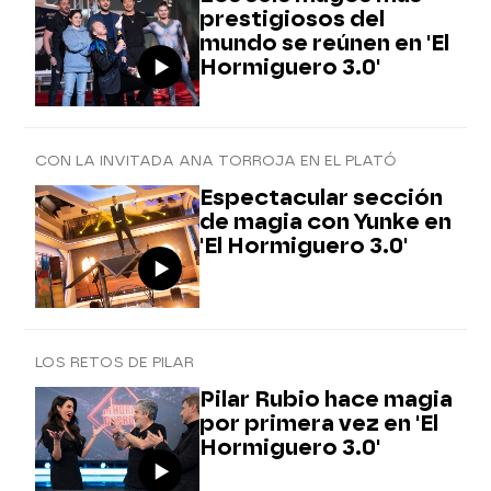
prestigiosos del
mundo se reúnen en 'El
Hormiguero 3.0'
CON LA INVITADA ANA TORROJA EN EL PLATÓ
Espectacular sección
de magia con Yunke en
'El Hormiguero 3.0'
LOS RETOS DE PILAR
Pilar Rubio hace magia
por primera vez en 'El
Hormiguero 3.0'