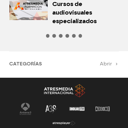
Cursos de
P
audiovisuales
especializados
CATEGORÍAS
Abrir
Antena 3 Noticias
El Hormiguero
Tu cara me suena
Pasapalabra