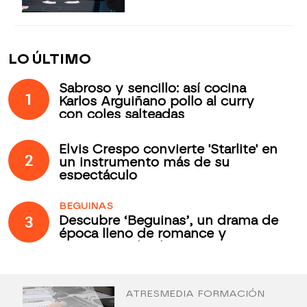
LO ÚLTIMO
Sabroso y sencillo: así cocina
1
Karlos Arguiñano pollo al curry
con coles salteadas
Elvis Crespo convierte 'Starlite' en
2
un instrumento más de su
espectáculo
BEGUINAS
3
Descubre ‘Beguinas’, un drama de
época lleno de romance y
secretos todos los jueves en
Antena 3 Internacional
ATRESMEDIA FORMACIÓN
¿