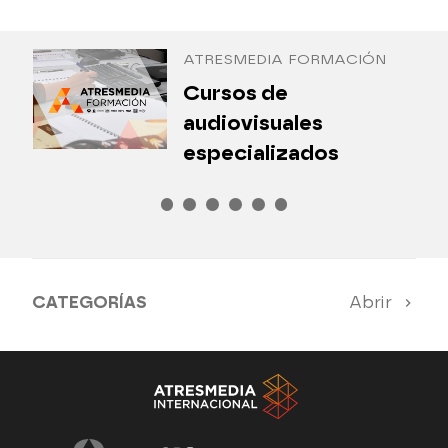
Antena 3 Internacional
ATRESMEDIA FORMACIÓN
¿
Cursos de
P
audiovisuales
especializados
CATEGORÍAS
Abrir
Antena 3 Noticias
El Hormiguero
Tu cara me suena
Pasapalabra