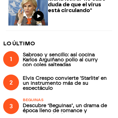
duda de que el virus
está circulando"
LO ÚLTIMO
Sabroso y sencillo: así cocina
1
Karlos Arguiñano pollo al curry
con coles salteadas
Elvis Crespo convierte 'Starlite' en
2
un instrumento más de su
espectáculo
BEGUINAS
3
Descubre ‘Beguinas’, un drama de
época lleno de romance y
secretos todos los jueves en