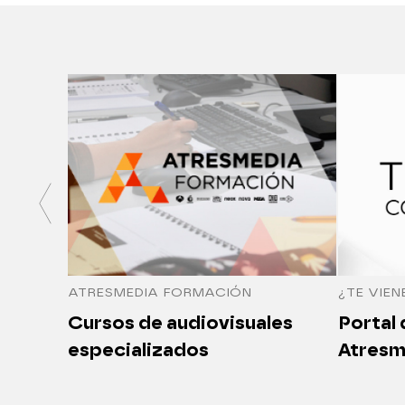
ATRESMEDIA FORMACIÓN
¿TE VIEN
Cursos de audiovisuales
Portal
especializados
Atresm