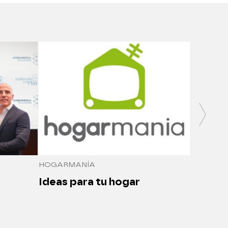
SALUDO
Medici
seguro
HOGARMANÍA
Ideas para tu hogar