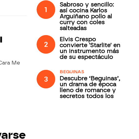
Sabroso y sencillo:
1
así cocina Karlos
Arguiñano pollo al
curry con coles
salteadas
u
Elvis Crespo
2
convierte 'Starlite' en
un instrumento más
de su espectáculo
 Cara Me
BEGUINAS
3
Descubre ‘Beguinas’,
un drama de época
lleno de romance y
secretos todos los
jueves en Antena 3
Internacional
varse