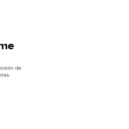
 me
misión de
ntes.