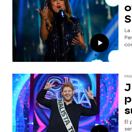
o
S
La 
Par
con
PRI
J
p
s
El 
sem