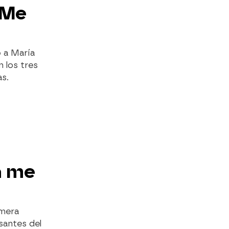
 Me
ó a María
 los tres
as.
a me
imera
santes del