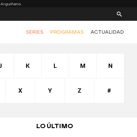
 Arguiñano
SERIES
PROGRAMAS
ACTUALIDAD
J
K
L
M
N
X
Y
Z
#
LO ÚLTIMO