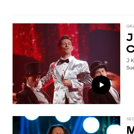
GRA
J
C
J 
Sue
SEG
M