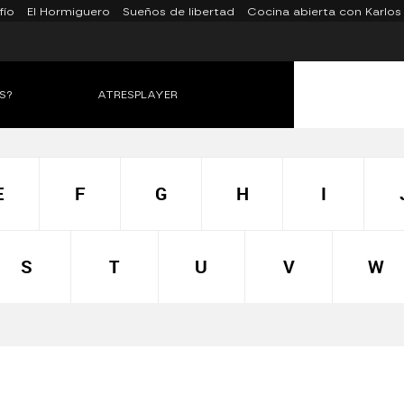
fío
El Hormiguero
Sueños de libertad
Cocina abierta con Karlos
S?
ATRESPLAYER
E
F
G
H
I
S
T
U
V
W