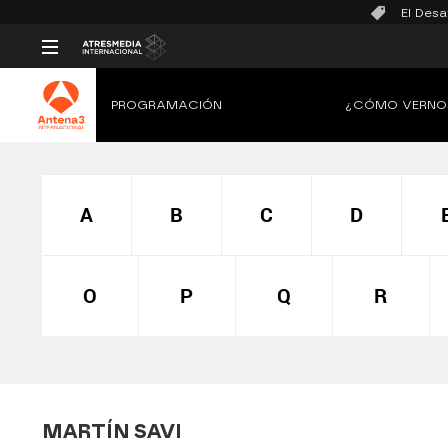
El Desa
PROGRAMACIÓN
¿CÓMO VERNO
A
B
C
D
O
P
Q
R
MARTÍN SAVI