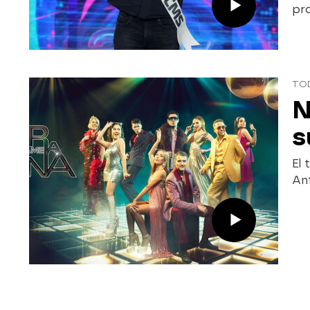
pr
TO
N
s
El 
Ant