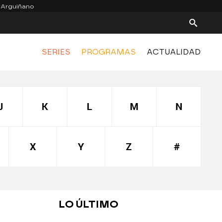
 Arguiñano
SERIES
PROGRAMAS
ACTUALIDAD
J
K
L
M
N
X
Y
Z
#
LO ÚLTIMO