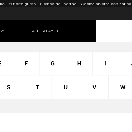
fío
El Hormiguero
Sueños de libertad
Cocina abierta con Karlos
S?
ATRESPLAYER
E
F
G
H
I
S
T
U
V
W