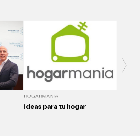
SALUDO
Medici
seguro
HOGARMANÍA
Ideas para tu hogar