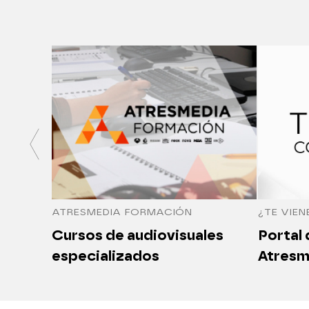
ATRESMEDIA FORMACIÓN
¿TE VIEN
Cursos de audiovisuales
Portal
especializados
Atresm