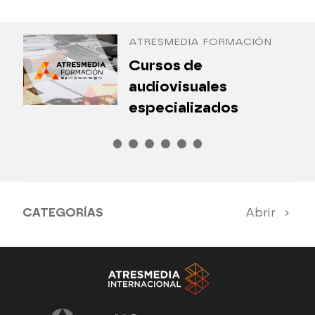
Antena 3 Internacional
ATRESMEDIA FORMACIÓN
¿
Cursos de
P
audiovisuales
especializados
CATEGORÍAS
Abrir
Antena 3 Noticias
El Hormiguero
Tu cara me suena
Pasapalabra