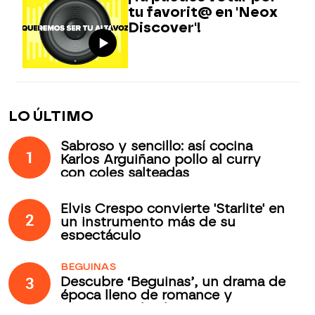
tu favorit@ en 'Neox
Discover'!
LO ÚLTIMO
Sabroso y sencillo: así cocina
1
Karlos Arguiñano pollo al curry
con coles salteadas
Elvis Crespo convierte 'Starlite' en
2
un instrumento más de su
espectáculo
BEGUINAS
3
Descubre ‘Beguinas’, un drama de
época lleno de romance y
secretos todos los jueves en