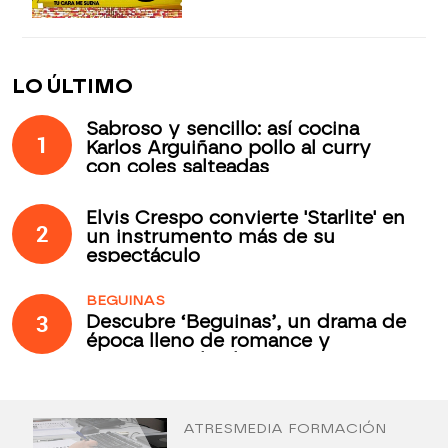
LO ÚLTIMO
Sabroso y sencillo: así cocina
1
Karlos Arguiñano pollo al curry
con coles salteadas
Elvis Crespo convierte 'Starlite' en
2
un instrumento más de su
espectáculo
BEGUINAS
3
Descubre ‘Beguinas’, un drama de
época lleno de romance y
secretos todos los jueves en
Antena 3 Internacional
ATRESMEDIA FORMACIÓN
¿