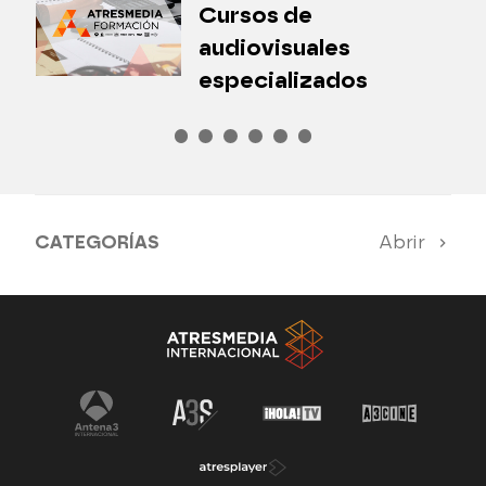
Cursos de
P
audiovisuales
especializados
CATEGORÍAS
Abrir
Antena 3 Noticias
El Hormiguero
Tu cara me suena
Pasapalabra