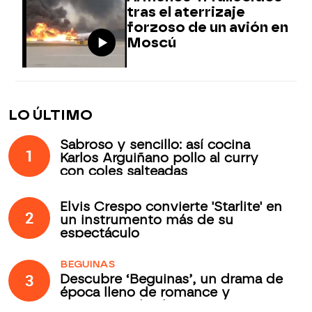
tras el aterrizaje
forzoso de un avión en
Moscú
LO ÚLTIMO
Sabroso y sencillo: así cocina
1
Karlos Arguiñano pollo al curry
con coles salteadas
Elvis Crespo convierte 'Starlite' en
2
un instrumento más de su
espectáculo
BEGUINAS
3
Descubre ‘Beguinas’, un drama de
época lleno de romance y
secretos todos los jueves en