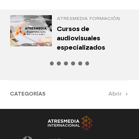
Antena 3 Internacional
ATRESMEDIA FORMACIÓN
¿
Cursos de
P
audiovisuales
especializados
CATEGORÍAS
Abrir
Antena 3 Noticias
El Hormiguero
Tu cara me suena
Pasapalabra