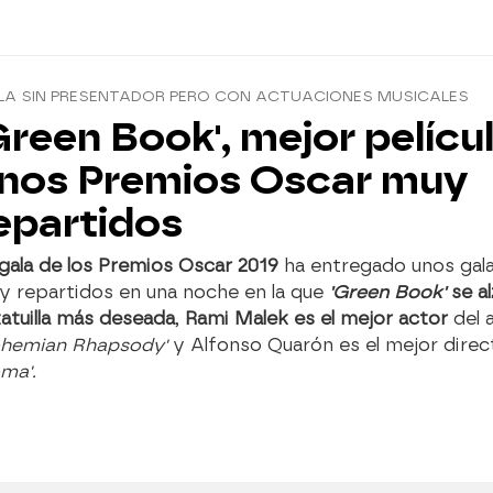
LA SIN PRESENTADOR PERO CON ACTUACIONES MUSICALES
Green Book', mejor pelícu
nos Premios Oscar muy
epartidos
gala de los Premios Oscar 2019
ha entregado unos gal
 repartidos en una noche en la que
'Green Book'
se al
atuilla más deseada
,
Rami Malek es el mejor actor
del 
ohemian Rhapsody'
y Alfonso Quarón es el mejor direc
ma'.