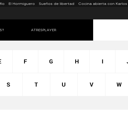
fío
El Hormiguero
Sueños de libertad
Cocina abierta con Karlos
S?
ATRESPLAYER
E
F
G
H
I
S
T
U
V
W