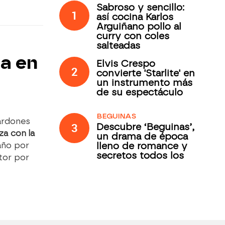
Sabroso y sencillo:
1
así cocina Karlos
Arguiñano pollo al
curry con coles
salteadas
la en
Elvis Crespo
2
convierte 'Starlite' en
un instrumento más
de su espectáculo
BEGUINAS
ardones
3
Descubre ‘Beguinas’,
za con la
un drama de época
lleno de romance y
año por
secretos todos los
tor por
jueves en Antena 3
Internacional