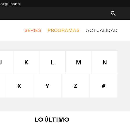
 Arguiñano
SERIES
PROGRAMAS
ACTUALIDAD
J
K
L
M
N
X
Y
Z
#
LO ÚLTIMO