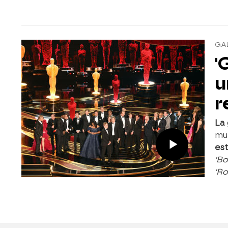
GA
'
u
r
La 
muy
est
'B
'Ro