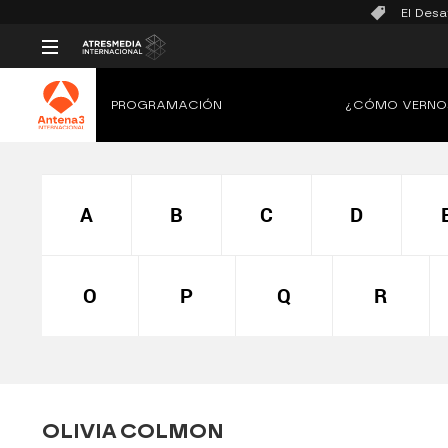
El Desa
PROGRAMACIÓN
¿CÓMO VERNO
A
B
C
D
O
P
Q
R
OLIVIA COLMON