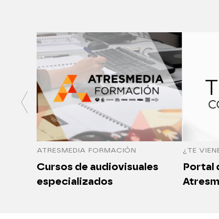
ATRESMEDIA FORMACIÓN
¿TE VIEN
Cursos de audiovisuales
Portal
especializados
Atresm