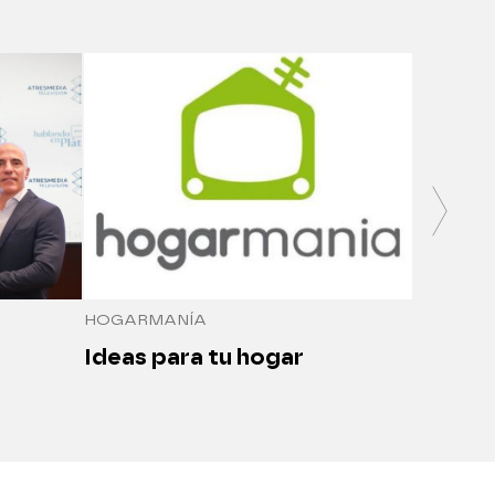
SALUDO
Medici
seguro
HOGARMANÍA
Ideas para tu hogar