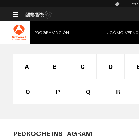
El Desa
PROGRAMACIÓN
¿CÓMO VERNO
A
B
C
D
O
P
Q
R
PEDROCHE INSTAGRAM