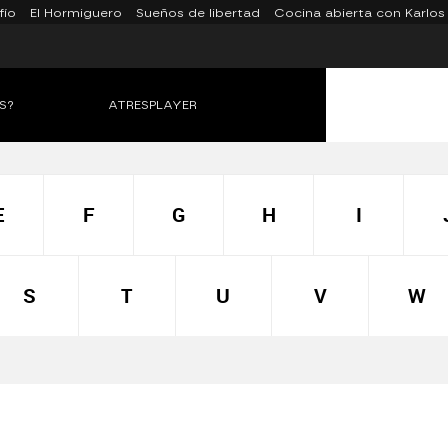
fío
El Hormiguero
Sueños de libertad
Cocina abierta con Karlos
S?
ATRESPLAYER
E
F
G
H
I
S
T
U
V
W