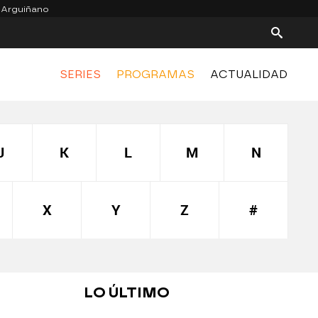
 Arguiñano
SERIES
PROGRAMAS
ACTUALIDAD
J
K
L
M
N
X
Y
Z
#
LO ÚLTIMO