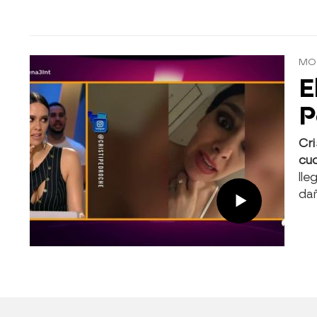
MOS
E
P
Cri
cuc
lle
da