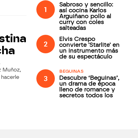
Sabroso y sencillo:
1
así cocina Karlos
Arguiñano pollo al
curry con coles
salteadas
stina
Elvis Crespo
2
convierte 'Starlite' en
cha
un instrumento más
de su espectáculo
z Muñoz,
BEGUINAS
3
 hacerle
Descubre ‘Beguinas’,
un drama de época
lleno de romance y
secretos todos los
jueves en Antena 3
Internacional