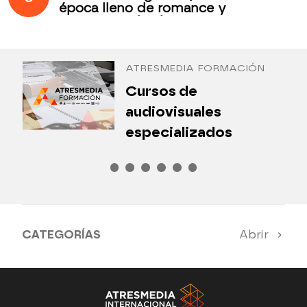
época lleno de romance y
secretos todos los jueves en
Antena 3 Internacional
ATRESMEDIA FORMACIÓN
¿
Cursos de
P
audiovisuales
especializados
CATEGORÍAS
Abrir
Antena 3 Noticias
El Hormiguero
Tu cara me suena
Pasapalabra