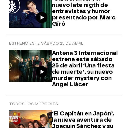
nuevo late nigth de
entrevistas y humor
presentado por Marc
Giró
ESTRENO ESTE SÁBADO 25 DE ABRIL
Antena 3 Internacional
estrena este sábado
25 de abril ‘Una fiesta
de muerte’, su nuevo
murder mystery con
Àngel Llàcer
TODOS LOS MIÉRCOLES
‘El Capitán en Japón’,
la nueva aventura de
Joaquín Sánchez y su