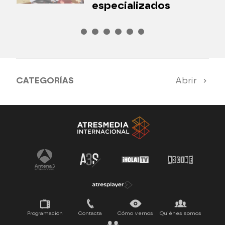
especializados
CATEGORÍAS
Abrir
Antena 3 Noticias
El Hormiguero
Tu cara me suena
Pasapalabra
Programación
Contacta
Cómo vernos
Quiénes somos