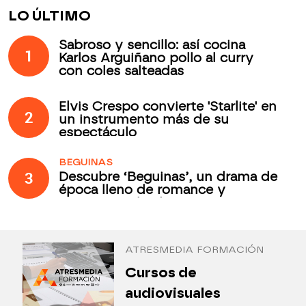
LO ÚLTIMO
Sabroso y sencillo: así cocina
1
Karlos Arguiñano pollo al curry
con coles salteadas
Elvis Crespo convierte 'Starlite' en
2
un instrumento más de su
espectáculo
BEGUINAS
3
Descubre ‘Beguinas’, un drama de
época lleno de romance y
secretos todos los jueves en
Antena 3 Internacional
ATRESMEDIA FORMACIÓN
¿
Cursos de
P
audiovisuales