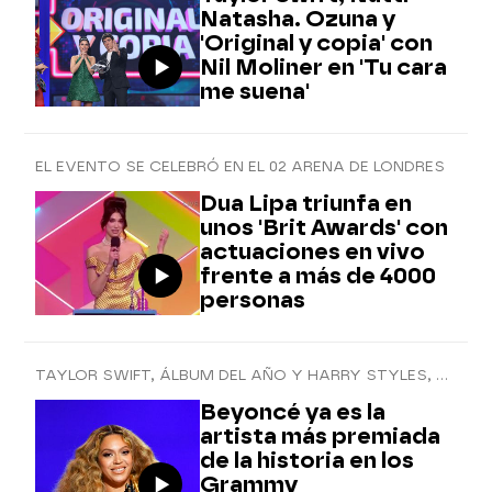
Natasha. Ozuna y
'Original y copia' con
Nil Moliner en 'Tu cara
me suena'
EL EVENTO SE CELEBRÓ EN EL 02 ARENA DE LONDRES
Dua Lipa triunfa en
unos 'Brit Awards' con
actuaciones en vivo
frente a más de 4000
personas
TAYLOR SWIFT, ÁLBUM DEL AÑO Y HARRY STYLES, MEJOR INTERPRETACIÓN VOCAL POP
Beyoncé ya es la
artista más premiada
de la historia en los
Grammy