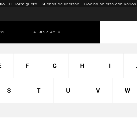
fío
El Hormiguero
Sueños de libertad
Cocina abierta con Karlos
S?
ATRESPLAYER
E
F
G
H
I
S
T
U
V
W