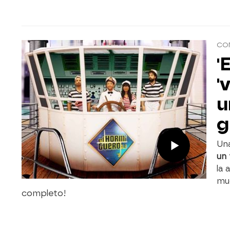
CO
'
'
u
g
Un
un 
la
mu
completo!