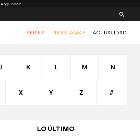
 Arguiñano
SERIES
PROGRAMAS
ACTUALIDAD
J
K
L
M
N
X
Y
Z
#
LO ÚLTIMO