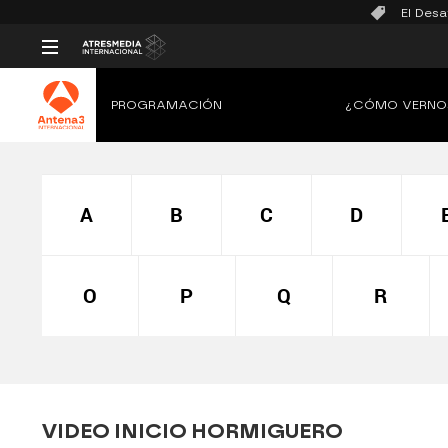
El Desa
PROGRAMACIÓN
¿CÓMO VERNO
A
B
C
D
O
P
Q
R
VIDEO INICIO HORMIGUERO