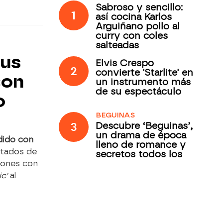
Sabroso y sencillo:
1
así cocina Karlos
Arguiñano pollo al
curry con coles
salteadas
sus
Elvis Crespo
2
convierte 'Starlite' en
con
un instrumento más
de su espectáculo
o
BEGUINAS
3
Descubre ‘Beguinas’,
un drama de época
dido con
lleno de romance y
itados de
secretos todos los
jueves en Antena 3
iones con
Internacional
ic'
al