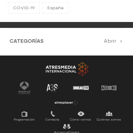
COVID-19
España
CATEGORÍAS
Abrir
Antena 3 Noticias
El Hormiguero
Tu cara me suena
Pasapalabra
Programación
Contacta
Cómo vernos
Quiénes somos
Acceso afiliados