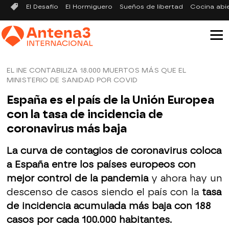
El Desafío
El Hormiguero
Sueños de libertad
Cocina abi
EL INE CONTABILIZA 18.000 MUERTOS MÁS QUE EL
MINISTERIO DE SANIDAD POR COVID
España es el país de la Unión Europea
con la tasa de incidencia de
coronavirus más baja
La curva de contagios de coronavirus coloca
a España entre los países europeos con
mejor control de la pandemia
y ahora hay un
descenso de casos siendo el país con la
tasa
de incidencia acumulada más baja con 188
casos por cada 100.000 habitantes.