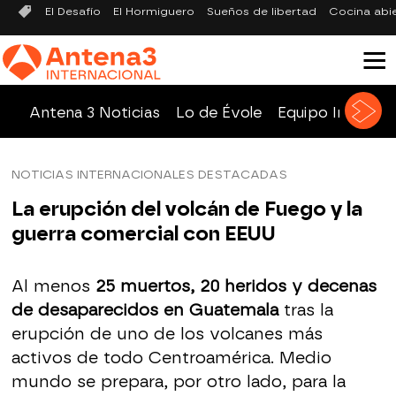
El Desafío
El Hormiguero
Sueños de libertad
Cocina abi
Antena 3 Noticias
Lo de Évole
Equipo Investig
NOTICIAS INTERNACIONALES DESTACADAS
La erupción del volcán de Fuego y la
guerra comercial con EEUU
Al menos
25 muertos, 20 heridos y decenas
de desaparecidos en Guatemala
tras la
erupción de uno de los volcanes más
activos de todo Centroamérica. Medio
mundo se prepara, por otro lado, para la