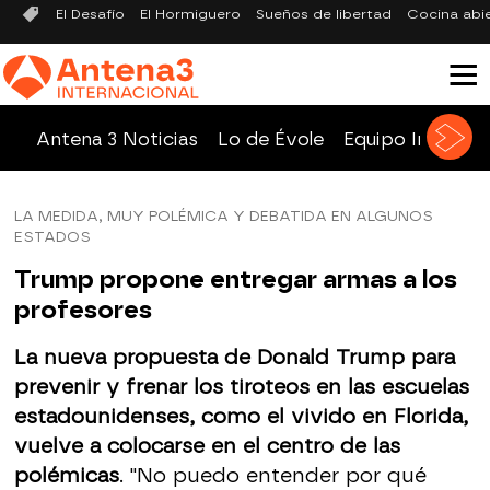
El Desafío
El Hormiguero
Sueños de libertad
Cocina abi
Antena 3 Noticias
Lo de Évole
Equipo Investig
LA MEDIDA, MUY POLÉMICA Y DEBATIDA EN ALGUNOS
ESTADOS
Trump propone entregar armas a los
profesores
La nueva propuesta de Donald Trump para
prevenir y frenar los tiroteos en las escuelas
estadounidenses, como el vivido en Florida,
vuelve a colocarse en el centro de las
polémicas
. "No puedo entender por qué