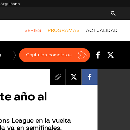
 Arguiñano
SERIES
PROGRAMAS
ACTUALIDAD
s
El Chiringuito de jugones
Capítulos completos
te año al
ons League en la vuelta
la ya en semifinales
,