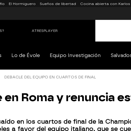
fío
El Hormiguero
Sueños de libertad
Cocina abierta con Karlos
S?
ATRESPLAYER
s
Lo de Évole
Equipo Investigación
Salvado
DEBACLE DEL EQUIPO EN CUARTOS DE FINAL
e en Roma y renuncia es
caído en los cuartos de final de la Champi
les a favor del equipo italiano, que se cue