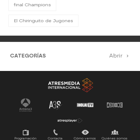
final Champions
El Chiringuito de Jugones
CATEGORÍAS
Abrir
Antena 3 Noticias
El Hormiguero
La Ruleta de la Suerte
Tu cara me suena
Pasapalabra
Programación
Contacta
Cómo vernos
Quiénes somos