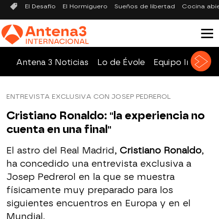
El Desafío
El Hormiguero
Sueños de libertad
Cocina abi
Antena 3 Noticias
Lo de Évole
Equipo Investig
ENTREVISTA EXCLUSIVA CON JOSEP PEDREROL
Cristiano Ronaldo: "la experiencia no
cuenta en una final"
El astro del Real Madrid,
Cristiano Ronaldo
,
ha concedido una entrevista exclusiva a
Josep Pedrerol en la que se muestra
físicamente muy preparado para los
siguientes encuentros en Europa y en el
Mundial.