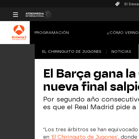
El Desa
PROGRAMACIÓN
¿CÓMO VERNO
EL CHIRINGUITO DE JUGONES
NOTICIAS
El Barça gana l
nueva final salp
Por segundo año consecutivo
es que el Real Madrid pide a
"Los tres árbitros se han equivocado
en
'El Chiringuito de Jugones',
donde m