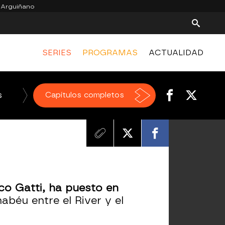
 Arguiñano
SERIES
PROGRAMAS
ACTUALIDAD
s
El Chiringuito de jugones
Capítulos completos
co Gatti, ha puesto en
abéu entre el River y el