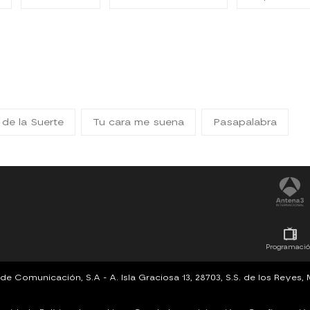
 de la Suerte
Tu cara me suena
Pasapalabra
Programaci
Comunicación, S.A - A. Isla Graciosa 13, 28703, S.S. de los Reyes