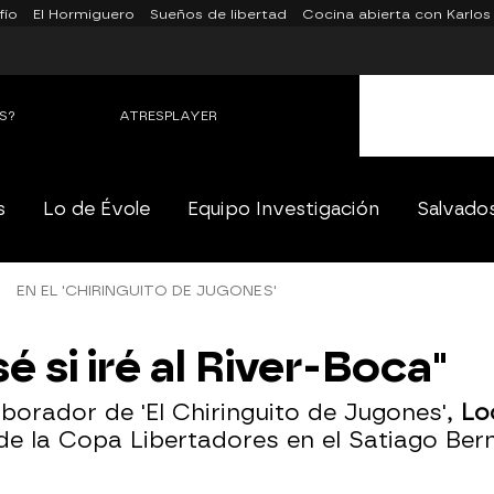
fío
El Hormiguero
Sueños de libertad
Cocina abierta con Karlos
S?
ATRESPLAYER
s
Lo de Évole
Equipo Investigación
Salvado
EN EL 'CHIRINGUITO DE JUGONES'
é si iré al River-Boca"
aborador de 'El Chiringuito de Jugones',
Lo
de la Copa Libertadores en el Satiago Bern