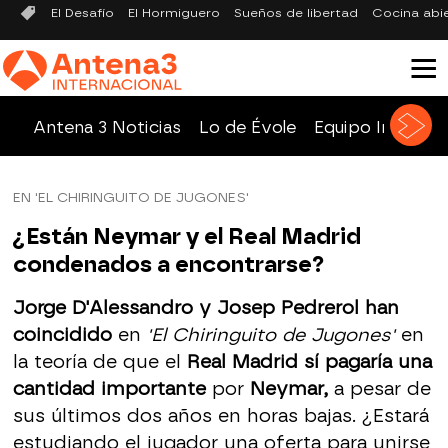
El Desafío
El Hormiguero
Sueños de libertad
Cocina abi
Antena 3 Noticias
Lo de Évole
Equipo Investig
EN 'EL CHIRINGUITO DE JUGONES'
¿Están Neymar y el Real Madrid
condenados a encontrarse?
Jorge D'Alessandro y Josep Pedrerol han
coincidido
en
'El Chiringuito de Jugones'
en
la teoría de que el
Real Madrid sí pagaría una
cantidad importante
por
Neymar,
a pesar de
sus últimos dos años en horas bajas. ¿Estará
estudiando el jugador una oferta para unirse