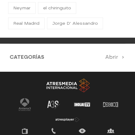
Neymar
el chiringuito
Real Madrid
Jorge D' Alessandro
CATEGORÍAS
Abrir
Antena 3 Noticias
El Hormiguero
Tu cara me suena
Pasapalabra