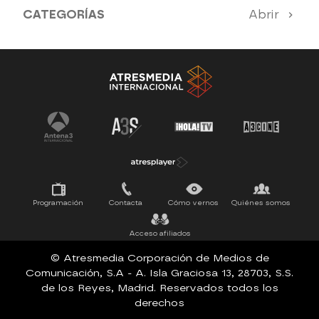
CATEGORÍAS
Abrir
Antena 3 Noticias
El Hormiguero
La Ruleta de la Suerte
Tu cara me suena
Pasapalabra
Programación
Contacta
Cómo vernos
Quiénes somos
Acceso afiliados
© Atresmedia Corporación de Medios de
Comunicación, S.A - A. Isla Graciosa 13, 28703, S.S.
de los Reyes, Madrid. Reservados todos los
derechos