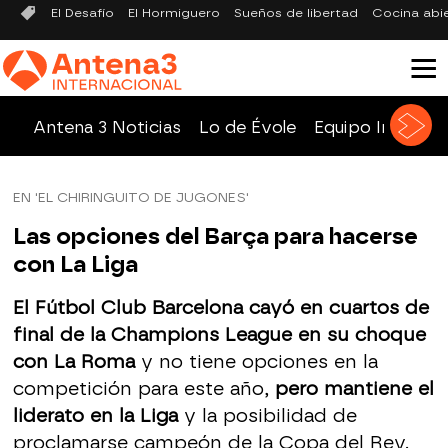
El Desafío
El Hormiguero
Sueños de libertad
Cocina abi
Antena 3 Noticias
Lo de Évole
Equipo Investig
EN 'EL CHIRINGUITO DE JUGONES'
Las opciones del Barça para hacerse
con La Liga
El Fútbol Club Barcelona cayó en cuartos de
final de la Champions League en su choque
con La Roma
y no tiene opciones en la
competición para este año,
pero mantiene el
liderato en la Liga
y la posibilidad de
proclamarse campeón de la Copa del Rey.