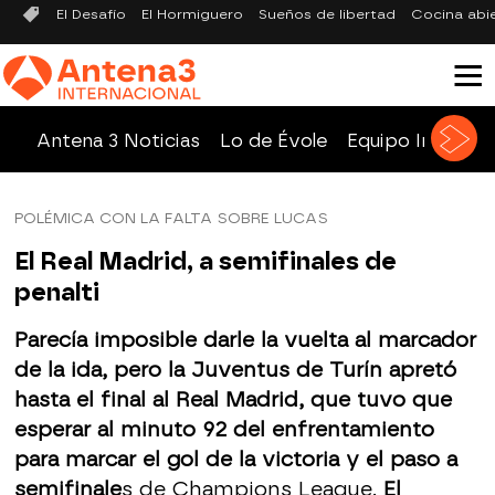
El Desafío
El Hormiguero
Sueños de libertad
Cocina abi
Antena 3 Noticias
Lo de Évole
Equipo Investig
POLÉMICA CON LA FALTA SOBRE LUCAS
El Real Madrid, a semifinales de
penalti
Parecía imposible darle la vuelta al marcador
de la ida, pero la Juventus de Turín apretó
hasta el final al Real Madrid, que tuvo que
esperar al minuto 92 del enfrentamiento
para marcar el gol de la victoria y el paso a
semifinale
s de Champions League.
El