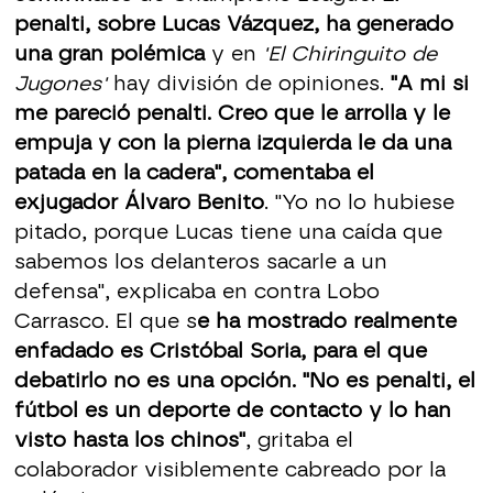
penalti, sobre Lucas Vázquez, ha generado
una gran polémica
y en
'El Chiringuito de
Jugones'
hay división de opiniones.
"A mi si
me pareció penalti. Creo que le arrolla y le
empuja y con la pierna izquierda le da una
patada en la cadera", comentaba el
exjugador Álvaro Benito
. "Yo no lo hubiese
pitado, porque Lucas tiene una caída que
sabemos los delanteros sacarle a un
defensa", explicaba en contra Lobo
Carrasco. El que s
e ha mostrado realmente
enfadado es Cristóbal Soria, para el que
debatirlo no es una opción. "No es penalti, el
fútbol es un deporte de contacto y lo han
visto hasta los chinos"
, gritaba el
colaborador visiblemente cabreado por la