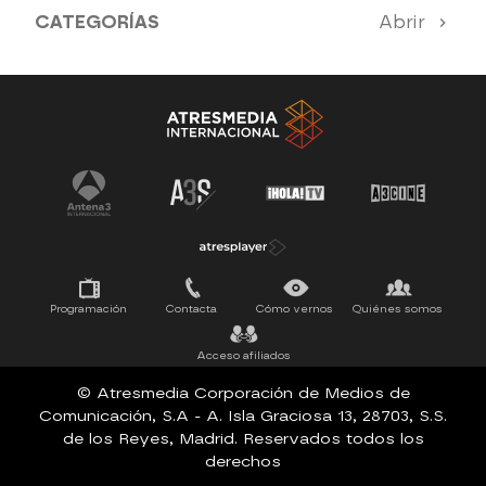
CATEGORÍAS
Abrir
Antena 3 Noticias
El Hormiguero
La Ruleta de la Suerte
Tu cara me suena
Pasapalabra
Programación
Contacta
Cómo vernos
Quiénes somos
Acceso afiliados
© Atresmedia Corporación de Medios de
Comunicación, S.A - A. Isla Graciosa 13, 28703, S.S.
de los Reyes, Madrid. Reservados todos los
derechos