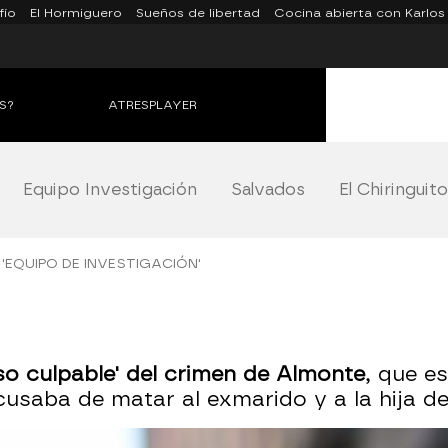
fío
El Hormiguero
Sueños de libertad
Cocina abierta con Karlos
S?
ATRESPLAYER
Equipo Investigación
Salvados
El Chiringuit
 'EQUIPO DE INVESTIGACIÓN'
lso culpable' del crimen de Almonte
, que es
usaba de matar al exmarido y a la hija de