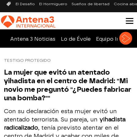
El Desafío
El Hormiguero
Sueños de libertad
Cocina abi
Antena 3 Noticias
Lo de Évole
Equipo Investig
TESTIGO PROTEGIDO
La mujer que evitó un atentado
yihadista en el centro de Madrid: "Mi
novio me preguntó "¿Puedes fabricar
una bomba?""
Con su declaración esta mujer evitó un
atentado terrorista. Su pareja, un
yihadista
radicalizado
, tenía previsto atentar en el
centro de Madrid y acabar con miles de