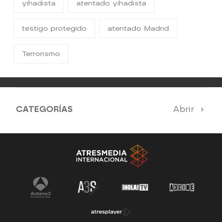
yihadista
atentado yihadista
testigo protegido
atentado Madrid
Terrorismo
CATEGORÍAS
Abrir
Antena 3 Noticias
El Hormiguero
Tu cara me suena
Pasapalabra