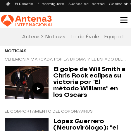
El Desafío
El Hormiguero
Sueños de libertad
Cocina abi
Antena 3 Noticias
Lo de Évole
Equipo Inv
NOTICIAS
CEREMONIA MARCADA POR LA BROMA Y EL ENFADO DEL ACTOR
El golpe de Will Smith a
Chris Rock eclipsa su
victoria por "El
método Williams" en
los Oscars
EL COMPORTAMIENTO DEL CORONAVIRUS
López Guerrero
(Neurovirólogo): "el