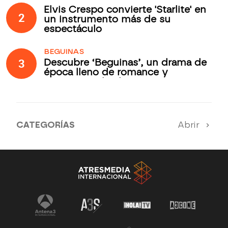
Elvis Crespo convierte 'Starlite' en
2
un instrumento más de su
espectáculo
BEGUINAS
3
Descubre ‘Beguinas’, un drama de
época lleno de romance y
secretos todos los jueves en
Antena 3 Internacional
CATEGORÍAS
Abrir
Antena 3 Noticias
El Hormiguero
Tu cara me suena
Pasapalabra