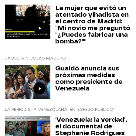
La mujer que evitó un
atentado yihadista en
el centro de Madrid:
"Mi novio me preguntó
"¿Puedes fabricar una
bomba?""
JAQUE A NICOLÁS MADURO
Guaidó anuncia sus
próximas medidas
como presidente de
Venezuela
LA PERIODISTA VENEZOLANA, EN 'ESPEJO PÚBLICO'
'Venezuela: la verdad',
el documental de
Stephanie Rodrigues