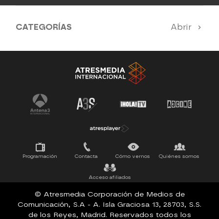
CATEGORÍAS
Abrir
Antena 3 Noticias
El Hormiguero
La Ruleta de la Suerte
Tu cara me suena
Pasapalabra
Programación
Contacta
Cómo vernos
Quiénes somos
Acceso afiliados
© Atresmedia Corporación de Medios de
Comunicación, S.A - A. Isla Graciosa 13, 28703, S.S.
de los Reyes, Madrid. Reservados todos los