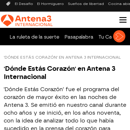
El Desafío
El Hormiguero
Sueños de libertad
Cocina abi
La ruleta de la suerte
Pasapalabra
Tu Cara Me 
'DÓNDE ESTÁS CORAZÓN' EN ANTENA 3 INTERNACIONAL
'Dónde Estás Corazón' en Antena 3
Internacional
'Dónde Estás Corazón' fue el programa del
corazón de mayor éxito en las noches de
Antena 3. Se emitió en nuestro canal durante
ocho años y se inició, en los años noventa,
con la idea de analizar todo lo que había
sucedido en la prensa del corazón para