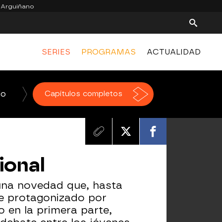
 Arguiñano
SERIES
PROGRAMAS
ACTUALIDAD
do
La Voz
Capítulos completos
Homo Zapping
El Hormiguero
ional
 una novedad que, hasta
ue protagonizado por
 en la primera parte,