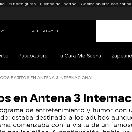
fío
El Hormiguero
Sueños de libertad
Cocina abierta con Karlos
S?
ATRESPLAYER
erte
Pasapalabra
Tu Cara Me Suena
Zapean
COS BAJITOS EN ANTENA 3 INTERNACIONAL
os en Antena 3 Internac
 programa de entretenimiento y humor con
zado: estaba destinado a los adultos aunq
rama comenzaba con la visita de un famoso