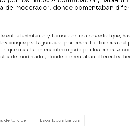
o por los niños. A continuación, había un
a de moderador, donde comentaban difere
a de entretenimiento y humor con una novedad que, has
ultos aunque protagonizado por niños. La dinámica de
rte, que más tarde era interrogado por los niños. A co
uaba de moderador, donde comentaban diferentes hech
a de tu vida
Esos locos bajitos