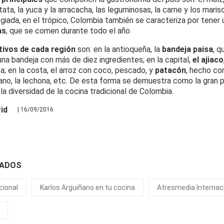
ata, la yuca y la arracacha, las leguminosas, la carne y los maris
legiada, en el trópico, Colombia también se caracteriza por tener
as
, que se comen durante todo el año.
ntivos de cada región
son: en la antioqueña, la
bandeja paisa
, q
una bandeja con más de diez ingredientes; en la capital,
el ajiaco
a; en la costa, el arroz con coco, pescado, y
patacón
, hecho co
lano, la lechona, etc. De esta forma se demuestra como la gran pl
 la diversidad de la cocina tradicional de Colombia.
id
| 16/09/2016
NADOS
cional
Karlos Arguiñano en tu cocina
Atresmedia Internac