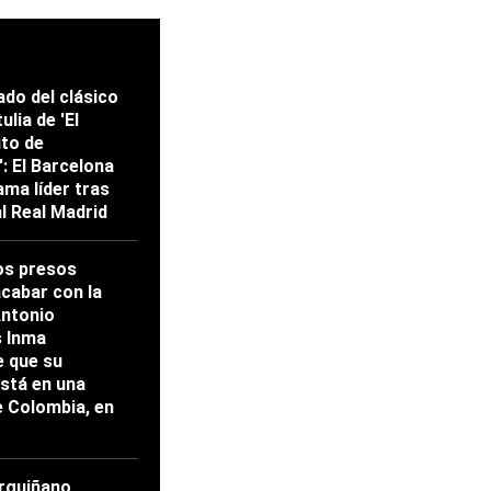
ado del clásico
ulia de 'El
ito de
: El Barcelona
ama líder tras
al Real Madrid
os presos
acabar con la
Antonio
s Inma
 que su
stá en una
e Colombia, en
rguiñano