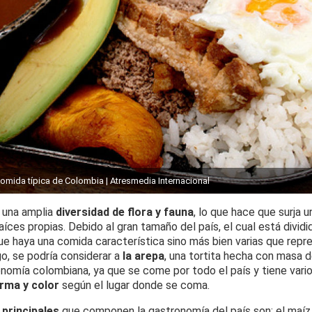
omida típica de Colombia | Atresmedia Internacional
 una amplia
diversidad de flora y fauna
, lo que hace que surja 
íces propias. Debido al gran tamaño del país, el cual está dividi
ue haya una comida característica sino más bien varias que repr
o, se podría considerar a
la arepa
, una tortita hecha con masa 
onomía colombiana, ya que se come por todo el país y tiene vari
rma y color
según el lugar donde se coma.
 principales
que componen la gastronomía del país son: el maíz,