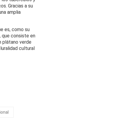
cos. Gracias a su
 una amplia
ue es, como su
, que consiste en
n plátano verde
uralidad cultural
ional