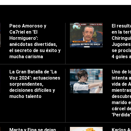
Paco Amoroso y
El result
Ca7riel en 'El
en la tert
Hormiguero':
Chiringu
anécdotas divertidas,
Jugones'
el secreto de su éxito y
se procl
mucha carisma
4 goles 
La Gran Batalla de 'La
Uno de l
Voz 2024': actuaciones
intenta 
sorprendentes,
vida de 
decisiones difíciles y
mientra
mucho talento
descubre
marido e
cárcel d
'Perdida'
Marta y Fina se dejan
Karlos A