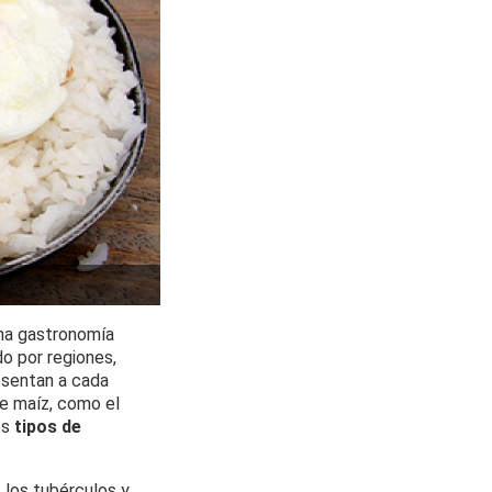
una gastronomía
do por regiones,
esentan a cada
de maíz, como el
os
tipos de
 los tubérculos y