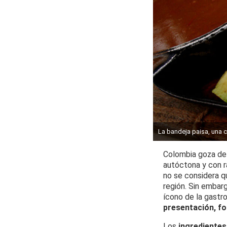
La bandeja paisa, una c
Colombia goza de
autóctona y con ra
no se considera q
región. Sin embarg
ícono de la gastr
presentación, fo
Los
ingredientes