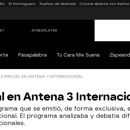
fío
El Hormiguero
Sueños de libertad
Cocina abierta con Karlos
S?
ATRESPLAYER
erte
Pasapalabra
Tu Cara Me Suena
Zapean
 ESPECIAL EN ANTENA 3 INTERNACIONAL
l en Antena 3 Internaci
ograma que se emitió, de forma exclusiva, 
ional. El programa analizaba y debatía di
cionales.