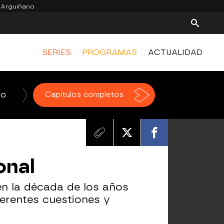
 Arguiñano
SERIES
PROGRAMAS
ACTUALIDAD
do
La Voz
Capítulos completos
Homo Zapping
El Hormiguero
onal
en la década de los años
ferentes cuestiones y