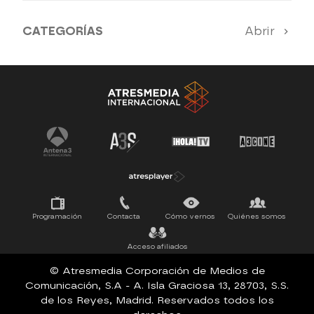
CATEGORÍAS
Abrir
Antena 3 Noticias
El Hormiguero
La Ruleta de la Suerte
Tu cara me suena
Pasapalabra
Programación
Contacta
Cómo vernos
Quiénes somos
Acceso afiliados
© Atresmedia Corporación de Medios de
Comunicación, S.A - A. Isla Graciosa 13, 28703, S.S.
de los Reyes, Madrid. Reservados todos los