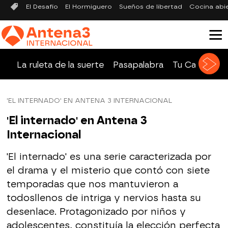
El Desafío
El Hormiguero
Sueños de libertad
Cocina abi
La ruleta de la suerte
Pasapalabra
Tu Cara Me 
'EL INTERNADO' EN ANTENA 3 INTERNACIONAL
'El internado' en Antena 3
Internacional
'El internado' es una serie caracterizada por
el drama y el misterio que contó con siete
temporadas que nos mantuvieron a
todosllenos de intriga y nervios hasta su
desenlace. Protagonizado por niños y
adolescentes, constituía la elección perfecta