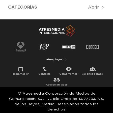
CATEGORÍAS
Abrir
Antena 3 Noticias
El Hormiguero
La Ruleta de la Suerte
Tu cara me suena
Pasapalabra
Programación
Contacta
Cómo vernos
Quiénes somos
Acceso afiliados
© Atresmedia Corporación de Medios de
Comunicación, S.A - A. Isla Graciosa 13, 28703, S.S.
de los Reyes, Madrid. Reservados todos los
derechos