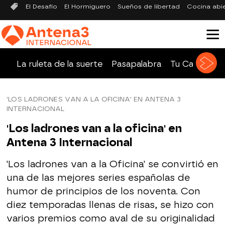
El Desafío
El Hormiguero
Sueños de libertad
Cocina abi
La ruleta de la suerte
Pasapalabra
Tu Cara Me 
'LOS LADRONES VAN A LA OFICINA' EN ANTENA 3
INTERNACIONAL
'Los ladrones van a la oficina' en
Antena 3 Internacional
'Los ladrones van a la Oficina' se convirtió en
una de las mejores series españolas de
humor de principios de los noventa. Con
diez temporadas llenas de risas, se hizo con
varios premios como aval de su originalidad