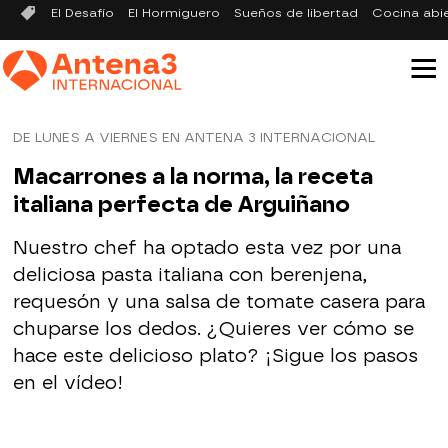
El Desafío
El Hormiguero
Sueños de libertad
Cocina abi
DE LUNES A VIERNES EN ANTENA 3 INTERNACIONAL
Macarrones a la norma, la receta
italiana perfecta de Arguiñano
Nuestro chef ha optado esta vez por una
deliciosa pasta italiana con berenjena,
requesón y una salsa de tomate casera para
chuparse los dedos. ¿Quieres ver cómo se
hace este delicioso plato? ¡Sigue los pasos
en el vídeo!