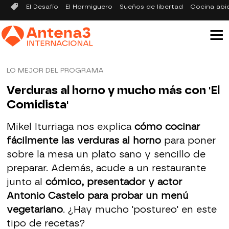
El Desafío
El Hormiguero
Sueños de libertad
Cocina abi
LO MEJOR DEL PROGRAMA
Verduras al horno y mucho más con 'El
Comidista'
Mikel Iturriaga nos explica
cómo cocinar
fácilmente las verduras al horno
para poner
sobre la mesa un plato sano y sencillo de
preparar. Además, acude a un restaurante
junto al
cómico, presentador y actor
Antonio Castelo para probar un menú
vegetariano
. ¿Hay mucho 'postureo' en este
tipo de recetas?