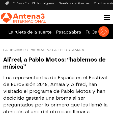
El Desafío
El Hormiguero
Sueños de libertad
Cocina abi
La ruleta de la suerte
Pasapalabra
Tu Cara Me 
LA BROMA PREPARADA POR ALFRED Y AMAIA
Alfred, a Pablo Motos: “hablemos de
música”
Los representantes de España en el Festival
de Eurovisión 2018, Amaia y Alfred, han
visitado el programa de Pablo Motos y han
decidido gastarle una broma al ser
preguntados por lo primero que les llamó la
atención al uno del otro para llegar a