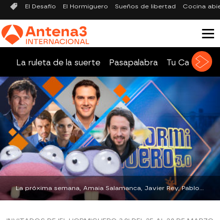
El Desafío
El Hormiguero
Sueños de libertad
Cocina abi
La ruleta de la suerte
Pasapalabra
Tu Cara Me 
La próxima semana, Amaia Salamanca, Javier Rey, Pablo Iglesias, Albert Rivera y Toni Nadal serán los invitados de 'El Hormiguero 3.0' | antena3.com