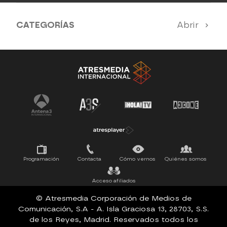
CATEGORÍAS
Abrir
Antena 3 Noticias
El Hormiguero
Tu cara me suena
Pasapalabra
Programación
Contacta
Cómo vernos
Quiénes somos
Acceso afiliados
© Atresmedia Corporación de Medios de
Comunicación, S.A - A. Isla Graciosa 13, 28703, S.S.
de los Reyes, Madrid. Reservados todos los