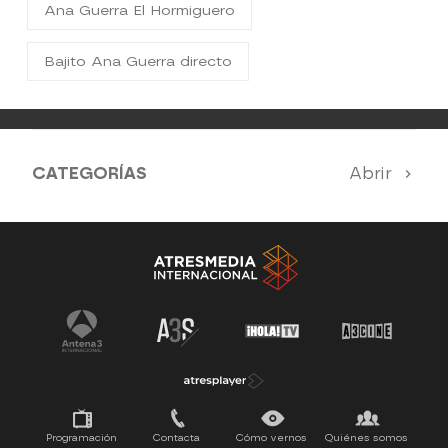
Ana Guerra El Hormiguero
Bajito Ana Guerra directo
CATEGORÍAS
Abrir
Antena 3 Noticias
El Hormiguero
Tu cara me suena
Pasapalabra
Programación
Contacta
Cómo vernos
Quiénes somos