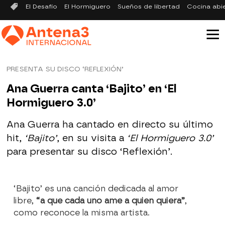
El Desafío
El Hormiguero
Sueños de libertad
Cocina abi
PRESENTA SU DISCO ‘REFLEXIÓN’
Ana Guerra canta ‘Bajito’ en ‘El
Hormiguero 3.0’
Ana Guerra ha cantado en directo su último
hit,
‘Bajito’
, en su visita a
‘El Hormiguero 3.0’
para presentar su disco ‘Reflexión’.
‘Bajito’ es una canción dedicada al amor
libre,
“a que cada uno ame a quien quiera”
,
como reconoce la misma artista.