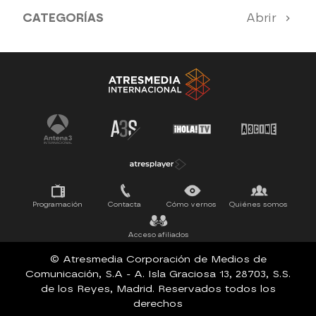
CATEGORÍAS
Abrir
Antena 3 Noticias
El Hormiguero
Tu cara me suena
Pasapalabra
Programación
Contacta
Cómo vernos
Quiénes somos
Acceso afiliados
© Atresmedia Corporación de Medios de
Comunicación, S.A - A. Isla Graciosa 13, 28703, S.S.
de los Reyes, Madrid. Reservados todos los
derechos