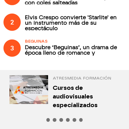
con coles salteadas
Elvis Crespo convierte 'Starlite' en
2
un instrumento más de su
espectáculo
BEGUINAS
3
Descubre ‘Beguinas’, un drama de
época lleno de romance y
secretos todos los jueves en
Antena 3 Internacional
ATRESMEDIA FORMACIÓN
¿
Cursos de
P
audiovisuales
especializados