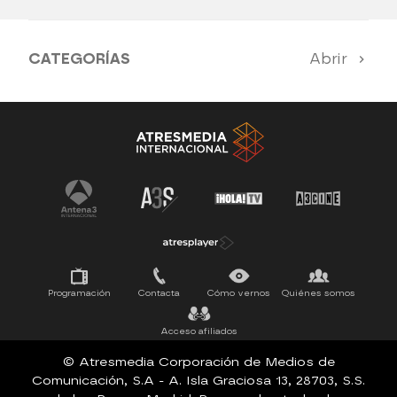
CATEGORÍAS
Abrir
Antena 3 Noticias
El Hormiguero
Tu cara me suena
Pasapalabra
Programación
Contacta
Cómo vernos
Quiénes somos
Acceso afiliados
© Atresmedia Corporación de Medios de
Comunicación, S.A - A. Isla Graciosa 13, 28703, S.S.