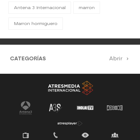
Antena 3 Internacional
marron
Marron hormiguero
CATEGORÍAS
Abrir
Antena 3 Noticias
El Hormiguero
Tu cara me suena
Pasapalabra