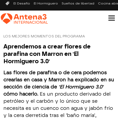
El Desafío
El Hormiguero
Sueños de libertad
Cocina abi
LOS MEJORES MOMENTOS DEL PROGRAMA
Aprendemos a crear flores de
parafina con Marron en 'El
Hormiguero 3.0'
Las flores de parafina o de cera podemos
crearlas en casa y Marron ha explicado en su
sección de ciencia de
'El Hormiguero 3.0'
cómo hacerlo.
Es un producto derivado del
petróleo y el carbón y lo único que se
necesita es un cuenco con agua y jabón frío
y la cera derretida tras el 'baño maría',