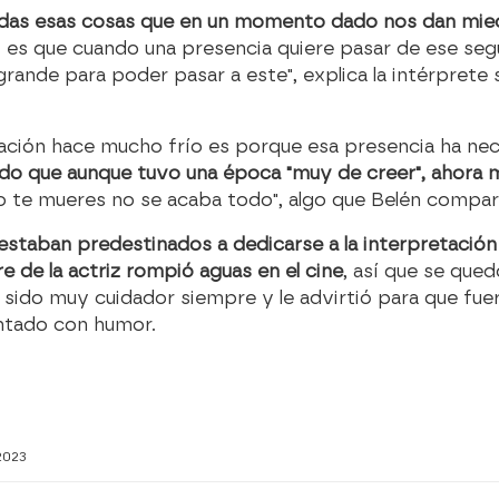
todas esas cosas que en un momento dado nos dan mied
y es que cuando una presencia quiere pasar de ese se
ande para poder pasar a este", explica la intérprete s
ión hace mucho frío es porque esa presencia ha neces
do que aunque tuvo una época "muy de creer", ahora 
o te mueres no se acaba todo", algo que Belén compar
staban predestinados a dedicarse a la interpretación y
e de la actriz rompió aguas en el cine
, así que se quedó
ha sido muy cuidador siempre y le advirtió para que fue
ntado con humor.
2023