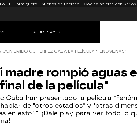
fío
El Hormiguero
Sueños de libertad
Cocina abierta con Karlos
S?
ATRESPLAYER
 CON EMILIO GUTIÉRREZ CABA LA PELÍCULA "FENÓMENAS"
i madre rompió aguas en
final de la película"
ez Caba han presentado la película "Fenóm
hablar de "otros estadios" y "otras dimens
es en esto?". ¡Dale play para ver todo lo 
ama!