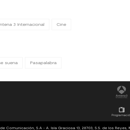
ntena 3 Internacional
Cine
me suena
Pasapalabra
Programaci
Comunicación, S.A - A. Isla Graciosa 13, 28703, S.S. de los Reyes